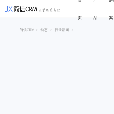
首
产
解
页
品
案
简信CRM
>
动态
>
行业新闻
>