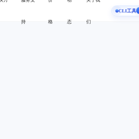
决方
服务支
价
动
关于我
CLI工具
持
格
态
们