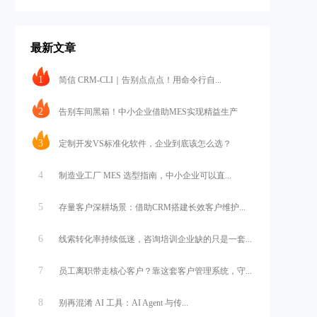
最新文章
1
简信 CRM-CLI｜告别点点点！用命令行自...
2
告别车间黑箱！中小企业借助MES实现精益生产
3
定制开发VS标准化软件，企业到底该怎么选？
4
制造业工厂 MES 选型指南，中小企业可以直...
5
存量客户深耕场景：借助CRM搭建长效客户维护...
6
线索转化率持续低迷，咨询培训企业缺的只是一套...
7
员工离职带走核心客户？靠这套客户管理系统，守...
8
别再混淆 AI 工具：AI Agent 与传...