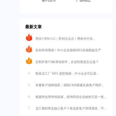
签约合作
产品动态
最新文章
1
简信 CRM-CLI｜告别点点点！用命令行自...
2
告别车间黑箱！中小企业借助MES实现精益生产
3
定制开发VS标准化软件，企业到底该怎么选？
4
制造业工厂 MES 选型指南，中小企业可以直...
5
存量客户深耕场景：借助CRM搭建长效客户维护...
6
线索转化率持续低迷，咨询培训企业缺的只是一套...
7
员工离职带走核心客户？靠这套客户管理系统，守...