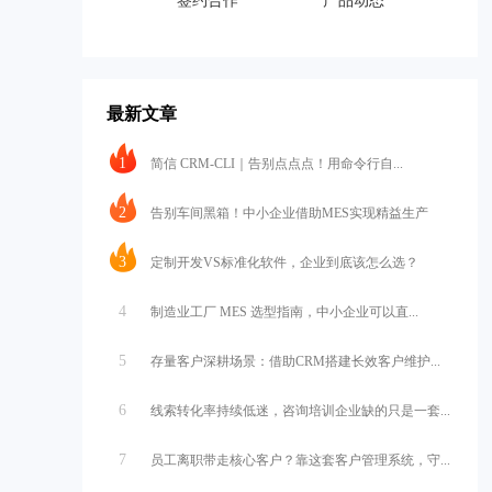
签约合作
产品动态
最新文章
1
简信 CRM-CLI｜告别点点点！用命令行自...
2
告别车间黑箱！中小企业借助MES实现精益生产
3
定制开发VS标准化软件，企业到底该怎么选？
4
制造业工厂 MES 选型指南，中小企业可以直...
5
存量客户深耕场景：借助CRM搭建长效客户维护...
6
线索转化率持续低迷，咨询培训企业缺的只是一套...
7
员工离职带走核心客户？靠这套客户管理系统，守...