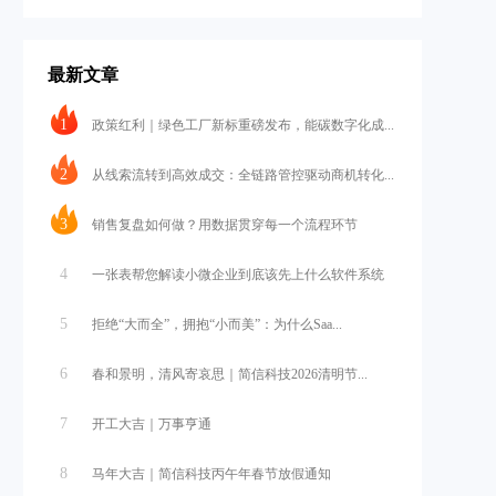
最新文章
1
政策红利｜绿色工厂新标重磅发布，能碳数字化成...
2
从线索流转到高效成交：全链路管控驱动商机转化...
3
销售复盘如何做？用数据贯穿每一个流程环节
4
一张表帮您解读小微企业到底该先上什么软件系统
5
拒绝“大而全”，拥抱“小而美”：为什么Saa...
6
春和景明，清风寄哀思｜简信科技2026清明节...
7
开工大吉｜万事亨通
8
马年大吉｜简信科技丙午年春节放假通知