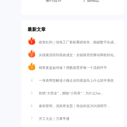
签约合作
产品动态
最新文章
1
政策红利｜绿色工厂新标重磅发布，能碳数字化成...
2
从线索流转到高效成交：全链路管控驱动商机转化...
3
销售复盘如何做？用数据贯穿每一个流程环节
4
一张表帮您解读小微企业到底该先上什么软件系统
5
拒绝“大而全”，拥抱“小而美”：为什么Saa...
6
春和景明，清风寄哀思｜简信科技2026清明节...
7
开工大吉｜万事亨通