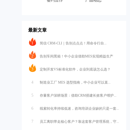
签约合作
产品动态
最新文章
1
简信 CRM-CLI｜告别点点点！用命令行自...
2
告别车间黑箱！中小企业借助MES实现精益生产
3
定制开发VS标准化软件，企业到底该怎么选？
4
制造业工厂 MES 选型指南，中小企业可以直...
5
存量客户深耕场景：借助CRM搭建长效客户维护...
6
线索转化率持续低迷，咨询培训企业缺的只是一套...
7
员工离职带走核心客户？靠这套客户管理系统，守...