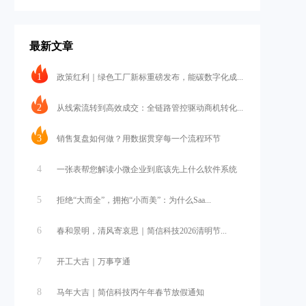
最新文章
1
政策红利｜绿色工厂新标重磅发布，能碳数字化成...
2
从线索流转到高效成交：全链路管控驱动商机转化...
3
销售复盘如何做？用数据贯穿每一个流程环节
4
一张表帮您解读小微企业到底该先上什么软件系统
5
拒绝“大而全”，拥抱“小而美”：为什么Saa...
6
春和景明，清风寄哀思｜简信科技2026清明节...
7
开工大吉｜万事亨通
8
马年大吉｜简信科技丙午年春节放假通知