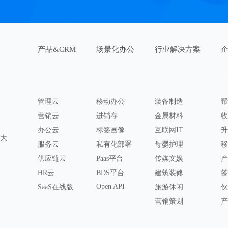
产品&CRM
场景化办公
行业解决方案
管理云
移动办公
装备制造
帮
营销云
进销存
金属材料
收
办公云
标签画像
互联网IT
升
八大
服务云
私有化部署
母婴护理
移
供应链云
Paas平台
传媒文娱
产
HR云
BDS平台
建筑装修
签
Open API
SaaS在线版
旅游休闲
伙
营销策划
产