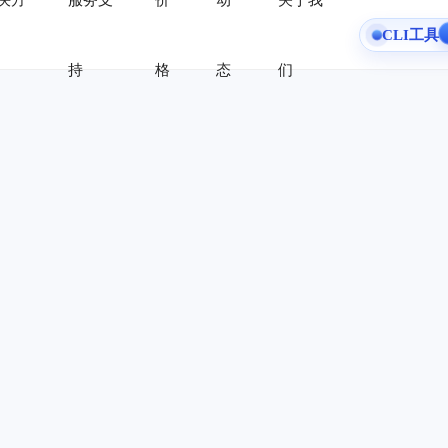
决方
服务支
价
动
关于我
CLI工具
持
格
态
们