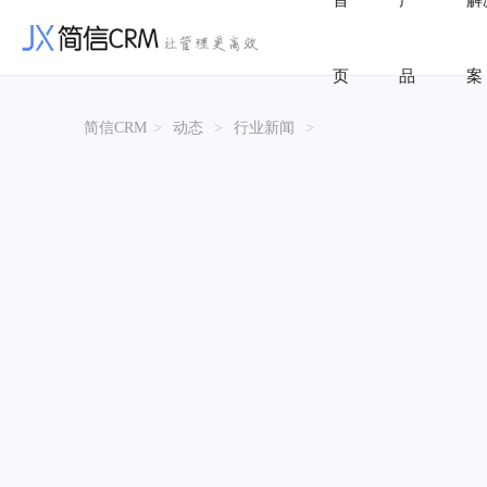
首
产
解
页
品
案
简信CRM
>
动态
>
行业新闻
>