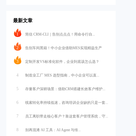
最新文章
1
简信 CRM-CLI｜告别点点点！用命令行自...
2
告别车间黑箱！中小企业借助MES实现精益生产
3
定制开发VS标准化软件，企业到底该怎么选？
4
制造业工厂 MES 选型指南，中小企业可以直...
5
存量客户深耕场景：借助CRM搭建长效客户维护...
6
线索转化率持续低迷，咨询培训企业缺的只是一套...
7
员工离职带走核心客户？靠这套客户管理系统，守...
8
别再混淆 AI 工具：AI Agent 与传...