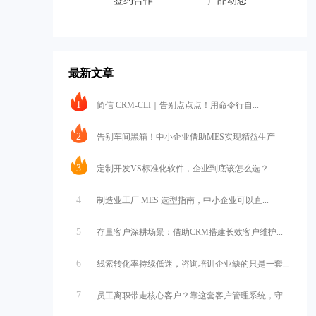
签约合作
产品动态
最新文章
1
简信 CRM-CLI｜告别点点点！用命令行自...
2
告别车间黑箱！中小企业借助MES实现精益生产
3
定制开发VS标准化软件，企业到底该怎么选？
4
制造业工厂 MES 选型指南，中小企业可以直...
5
存量客户深耕场景：借助CRM搭建长效客户维护...
6
线索转化率持续低迷，咨询培训企业缺的只是一套...
7
员工离职带走核心客户？靠这套客户管理系统，守...