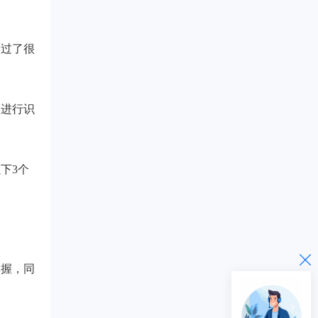
走过了很
个进行识
下3个
掌握，同