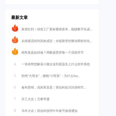
最新文章
1
政策红利｜绿色工厂新标重磅发布，能碳数字化成...
2
从线索流转到高效成交：全链路管控驱动商机转化...
3
销售复盘如何做？用数据贯穿每一个流程环节
4
一张表帮您解读小微企业到底该先上什么软件系统
5
拒绝“大而全”，拥抱“小而美”：为什么Saa...
6
春和景明，清风寄哀思｜简信科技2026清明节...
7
开工大吉｜万事亨通
8
马年大吉｜简信科技丙午年春节放假通知