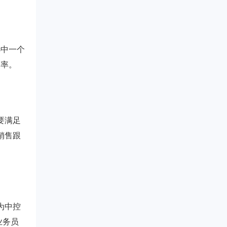
选中一个
交率。
要满足
销售跟
为中控
业务员