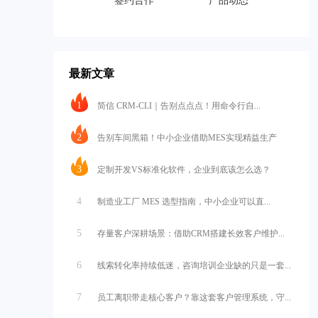
签约合作
产品动态
最新文章
1
简信 CRM-CLI｜告别点点点！用命令行自...
2
告别车间黑箱！中小企业借助MES实现精益生产
3
定制开发VS标准化软件，企业到底该怎么选？
4
制造业工厂 MES 选型指南，中小企业可以直...
5
存量客户深耕场景：借助CRM搭建长效客户维护...
6
线索转化率持续低迷，咨询培训企业缺的只是一套...
7
员工离职带走核心客户？靠这套客户管理系统，守...