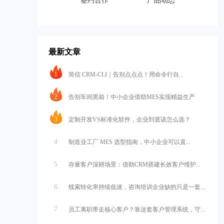
签约合作
产品动态
最新文章
1
简信 CRM-CLI｜告别点点点！用命令行自...
2
告别车间黑箱！中小企业借助MES实现精益生产
3
定制开发VS标准化软件，企业到底该怎么选？
4
制造业工厂 MES 选型指南，中小企业可以直...
5
存量客户深耕场景：借助CRM搭建长效客户维护...
6
线索转化率持续低迷，咨询培训企业缺的只是一套...
7
员工离职带走核心客户？靠这套客户管理系统，守...