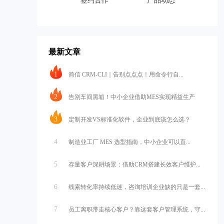
签约合作
产品动态
最新文章
1
简信 CRM-CLI｜告别点点点！用命令行自...
2
告别车间黑箱！中小企业借助MES实现精益生产
3
定制开发VS标准化软件，企业到底该怎么选？
4
制造业工厂 MES 选型指南，中小企业可以直...
5
存量客户深耕场景：借助CRM搭建长效客户维护...
6
线索转化率持续低迷，咨询培训企业缺的只是一套...
7
员工离职带走核心客户？靠这套客户管理系统，守...