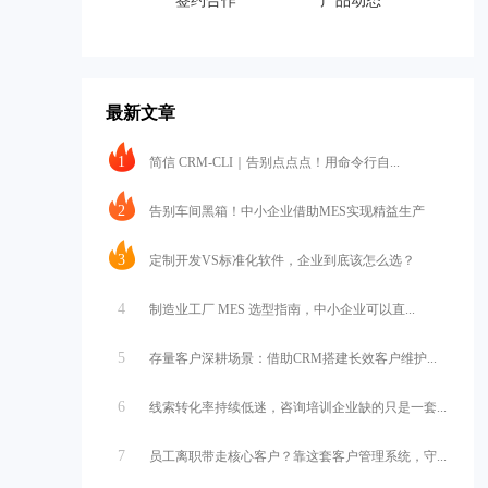
签约合作
产品动态
最新文章
1
简信 CRM-CLI｜告别点点点！用命令行自...
2
告别车间黑箱！中小企业借助MES实现精益生产
3
定制开发VS标准化软件，企业到底该怎么选？
4
制造业工厂 MES 选型指南，中小企业可以直...
5
存量客户深耕场景：借助CRM搭建长效客户维护...
6
线索转化率持续低迷，咨询培训企业缺的只是一套...
7
员工离职带走核心客户？靠这套客户管理系统，守...