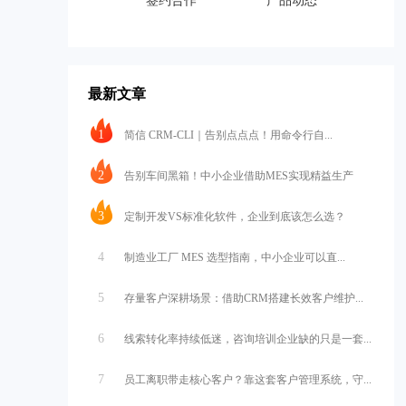
签约合作
产品动态
最新文章
1
简信 CRM-CLI｜告别点点点！用命令行自...
2
告别车间黑箱！中小企业借助MES实现精益生产
3
定制开发VS标准化软件，企业到底该怎么选？
4
制造业工厂 MES 选型指南，中小企业可以直...
5
存量客户深耕场景：借助CRM搭建长效客户维护...
6
线索转化率持续低迷，咨询培训企业缺的只是一套...
7
员工离职带走核心客户？靠这套客户管理系统，守...