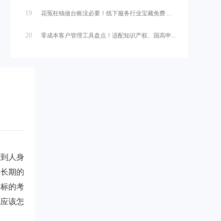
19
花冤枉钱做台账没必要！线下服务行业宝藏免费 ...
20
零成本客户管理工具盘点！适配知识产权、国高申...
实到人身
工长期的
指标的考
底应该怎