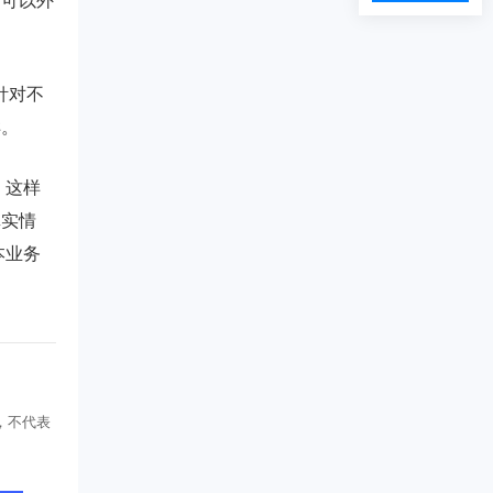
才可以外
针对不
样。
，这样
真实情
本业务
，不代表