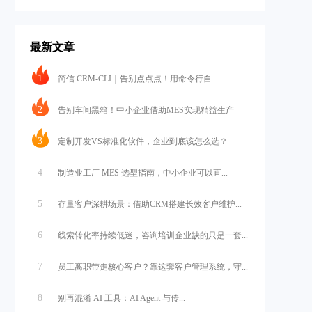
最新文章
1
简信 CRM-CLI｜告别点点点！用命令行自...
2
告别车间黑箱！中小企业借助MES实现精益生产
3
定制开发VS标准化软件，企业到底该怎么选？
4
制造业工厂 MES 选型指南，中小企业可以直...
5
存量客户深耕场景：借助CRM搭建长效客户维护...
6
线索转化率持续低迷，咨询培训企业缺的只是一套...
7
员工离职带走核心客户？靠这套客户管理系统，守...
8
别再混淆 AI 工具：AI Agent 与传...