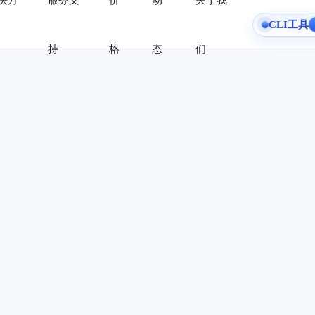
决方
服务支
价
动
关于我
CLI工具
持
格
态
们