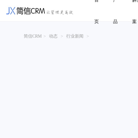
首
产
解
页
品
案
简信CRM
>
动态
>
行业新闻
>