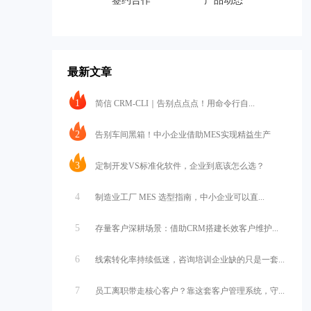
签约合作
产品动态
最新文章
1
简信 CRM-CLI｜告别点点点！用命令行自...
2
告别车间黑箱！中小企业借助MES实现精益生产
3
定制开发VS标准化软件，企业到底该怎么选？
4
制造业工厂 MES 选型指南，中小企业可以直...
5
存量客户深耕场景：借助CRM搭建长效客户维护...
6
线索转化率持续低迷，咨询培训企业缺的只是一套...
7
员工离职带走核心客户？靠这套客户管理系统，守...