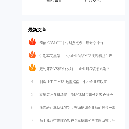
签约合作
产品动态
最新文章
1
简信 CRM-CLI｜告别点点点！用命令行自...
2
告别车间黑箱！中小企业借助MES实现精益生产
3
定制开发VS标准化软件，企业到底该怎么选？
4
制造业工厂 MES 选型指南，中小企业可以直...
5
存量客户深耕场景：借助CRM搭建长效客户维护...
6
线索转化率持续低迷，咨询培训企业缺的只是一套...
7
员工离职带走核心客户？靠这套客户管理系统，守...