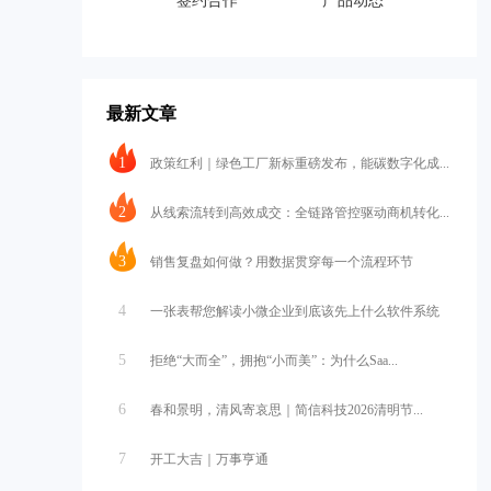
签约合作
产品动态
最新文章
1
政策红利｜绿色工厂新标重磅发布，能碳数字化成...
2
从线索流转到高效成交：全链路管控驱动商机转化...
3
销售复盘如何做？用数据贯穿每一个流程环节
4
一张表帮您解读小微企业到底该先上什么软件系统
5
拒绝“大而全”，拥抱“小而美”：为什么Saa...
6
春和景明，清风寄哀思｜简信科技2026清明节...
7
开工大吉｜万事亨通