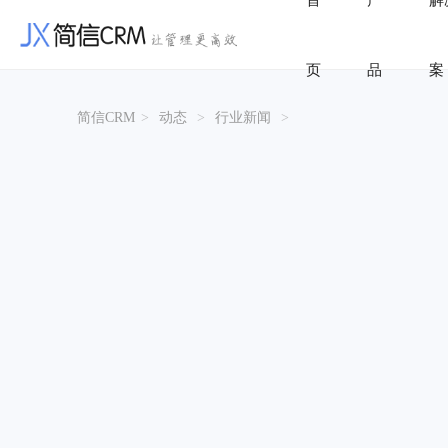
首
产
解
页
品
案
简信CRM
>
动态
>
行业新闻
>