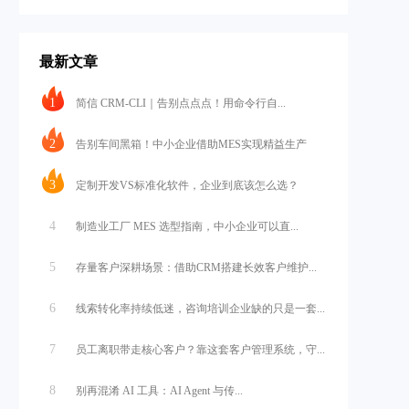
最新文章
1
简信 CRM-CLI｜告别点点点！用命令行自...
2
告别车间黑箱！中小企业借助MES实现精益生产
3
定制开发VS标准化软件，企业到底该怎么选？
4
制造业工厂 MES 选型指南，中小企业可以直...
5
存量客户深耕场景：借助CRM搭建长效客户维护...
6
线索转化率持续低迷，咨询培训企业缺的只是一套...
7
员工离职带走核心客户？靠这套客户管理系统，守...
8
别再混淆 AI 工具：AI Agent 与传...