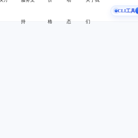
决方
服务支
价
动
关于我
CLI工具
持
格
态
们