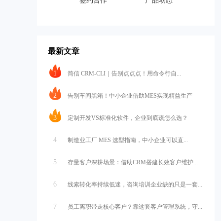
签约合作
产品动态
最新文章
1
简信 CRM-CLI｜告别点点点！用命令行自...
2
告别车间黑箱！中小企业借助MES实现精益生产
3
定制开发VS标准化软件，企业到底该怎么选？
4
制造业工厂 MES 选型指南，中小企业可以直...
5
存量客户深耕场景：借助CRM搭建长效客户维护...
6
线索转化率持续低迷，咨询培训企业缺的只是一套...
7
员工离职带走核心客户？靠这套客户管理系统，守...