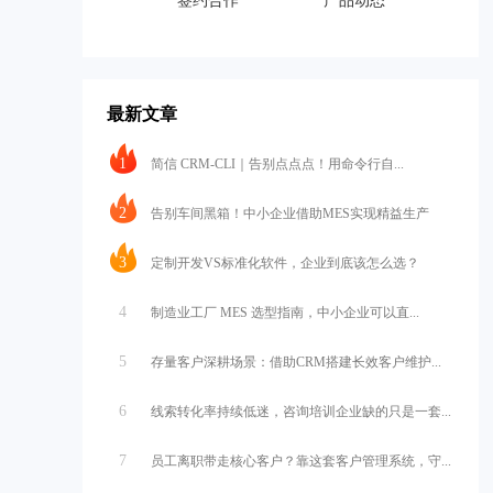
签约合作
产品动态
最新文章
1
简信 CRM-CLI｜告别点点点！用命令行自...
2
告别车间黑箱！中小企业借助MES实现精益生产
3
定制开发VS标准化软件，企业到底该怎么选？
4
制造业工厂 MES 选型指南，中小企业可以直...
5
存量客户深耕场景：借助CRM搭建长效客户维护...
6
线索转化率持续低迷，咨询培训企业缺的只是一套...
7
员工离职带走核心客户？靠这套客户管理系统，守...