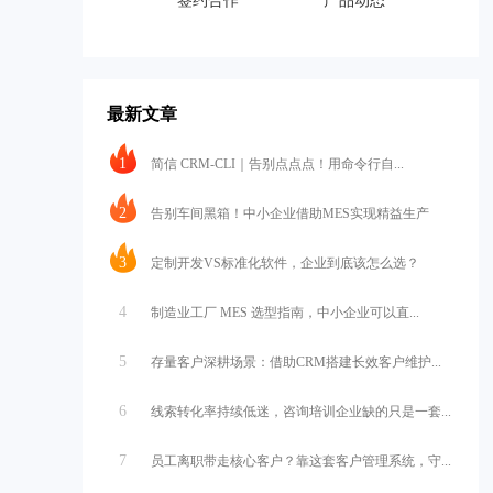
签约合作
产品动态
最新文章
1
简信 CRM-CLI｜告别点点点！用命令行自...
2
告别车间黑箱！中小企业借助MES实现精益生产
3
定制开发VS标准化软件，企业到底该怎么选？
4
制造业工厂 MES 选型指南，中小企业可以直...
5
存量客户深耕场景：借助CRM搭建长效客户维护...
6
线索转化率持续低迷，咨询培训企业缺的只是一套...
7
员工离职带走核心客户？靠这套客户管理系统，守...