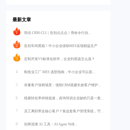
最新文章
1
简信 CRM-CLI｜告别点点点！用命令行自...
2
告别车间黑箱！中小企业借助MES实现精益生产
3
定制开发VS标准化软件，企业到底该怎么选？
4
制造业工厂 MES 选型指南，中小企业可以直...
5
存量客户深耕场景：借助CRM搭建长效客户维护...
6
线索转化率持续低迷，咨询培训企业缺的只是一套...
7
员工离职带走核心客户？靠这套客户管理系统，守...
8
别再混淆 AI 工具：AI Agent 与传...