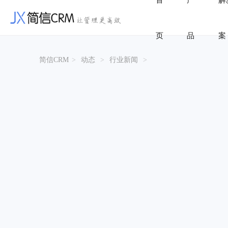
首
产
解
页
品
案
简信CRM
>
动态
>
行业新闻
>