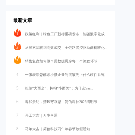
最新文章
1
政策红利｜绿色工厂新标重磅发布，能碳数字化成...
2
从线索流转到高效成交：全链路管控驱动商机转化...
3
销售复盘如何做？用数据贯穿每一个流程环节
4
一张表帮您解读小微企业到底该先上什么软件系统
5
拒绝“大而全”，拥抱“小而美”：为什么Saa...
6
春和景明，清风寄哀思｜简信科技2026清明节...
7
开工大吉｜万事亨通
8
马年大吉｜简信科技丙午年春节放假通知