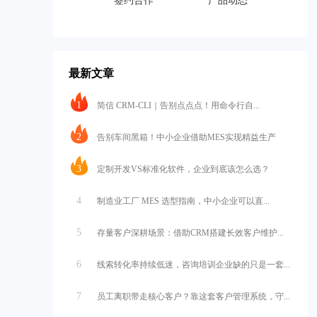
签约合作
产品动态
最新文章
1
简信 CRM-CLI｜告别点点点！用命令行自...
2
告别车间黑箱！中小企业借助MES实现精益生产
3
定制开发VS标准化软件，企业到底该怎么选？
4
制造业工厂 MES 选型指南，中小企业可以直...
5
存量客户深耕场景：借助CRM搭建长效客户维护...
6
线索转化率持续低迷，咨询培训企业缺的只是一套...
7
员工离职带走核心客户？靠这套客户管理系统，守...