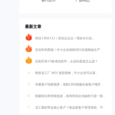
签约合作
产品动态
最新文章
1
简信 CRM-CLI｜告别点点点！用命令行自...
2
告别车间黑箱！中小企业借助MES实现精益生产
3
定制开发VS标准化软件，企业到底该怎么选？
4
制造业工厂 MES 选型指南，中小企业可以直...
5
存量客户深耕场景：借助CRM搭建长效客户维护...
6
线索转化率持续低迷，咨询培训企业缺的只是一套...
7
员工离职带走核心客户？靠这套客户管理系统，守...