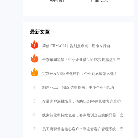
签约合作
产品动态
最新文章
1
简信 CRM-CLI｜告别点点点！用命令行自...
2
告别车间黑箱！中小企业借助MES实现精益生产
3
定制开发VS标准化软件，企业到底该怎么选？
4
制造业工厂 MES 选型指南，中小企业可以直...
5
存量客户深耕场景：借助CRM搭建长效客户维护...
6
线索转化率持续低迷，咨询培训企业缺的只是一套...
7
员工离职带走核心客户？靠这套客户管理系统，守...