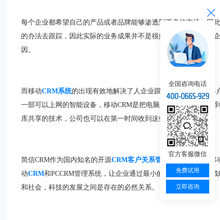
每个企业都希望自己的产品或者品牌能够渗透到更多的市场，因
的办法去跟踪，因此实际的业务成果并不是很好，这也是为什么
因。
全国咨询电话
而移动
CRM系统
的出现有效地解决了人企业跟踪业务难，市场客
一部可以上网的智能设备，移动CRM是把电脑上的管理软件移植
库共享的技术，公司也可以在第一时间收到这些客户的信息。
官方客服微信
简信CRM作为国内知名的开源
CRM客户关系管理系统
厂商，在移
免费试用
动
CRM
和PCCRM管理系统，让企业通过最小的成本来享受最具
立即咨询
和社会，科技的发展之间是存在的必然关系。