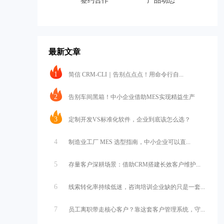
签约合作
产品动态
最新文章
1
简信 CRM-CLI｜告别点点点！用命令行自...
2
告别车间黑箱！中小企业借助MES实现精益生产
3
定制开发VS标准化软件，企业到底该怎么选？
4
制造业工厂 MES 选型指南，中小企业可以直...
5
存量客户深耕场景：借助CRM搭建长效客户维护...
6
线索转化率持续低迷，咨询培训企业缺的只是一套...
7
员工离职带走核心客户？靠这套客户管理系统，守...