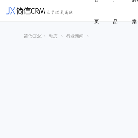
首
产
解
页
品
案
简信CRM
>
动态
>
行业新闻
>