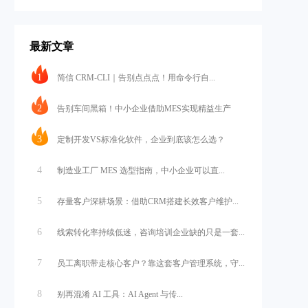
最新文章
1
简信 CRM-CLI｜告别点点点！用命令行自...
2
告别车间黑箱！中小企业借助MES实现精益生产
3
定制开发VS标准化软件，企业到底该怎么选？
4
制造业工厂 MES 选型指南，中小企业可以直...
5
存量客户深耕场景：借助CRM搭建长效客户维护...
6
线索转化率持续低迷，咨询培训企业缺的只是一套...
7
员工离职带走核心客户？靠这套客户管理系统，守...
8
别再混淆 AI 工具：AI Agent 与传...