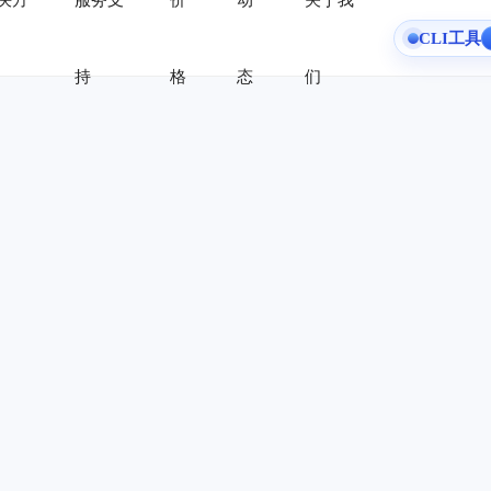
决方
服务支
价
动
关于我
CLI工具
持
格
态
们