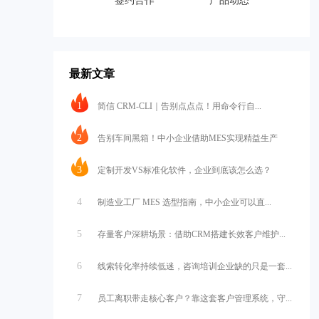
签约合作
产品动态
最新文章
1
简信 CRM-CLI｜告别点点点！用命令行自...
2
告别车间黑箱！中小企业借助MES实现精益生产
3
定制开发VS标准化软件，企业到底该怎么选？
4
制造业工厂 MES 选型指南，中小企业可以直...
5
存量客户深耕场景：借助CRM搭建长效客户维护...
6
线索转化率持续低迷，咨询培训企业缺的只是一套...
7
员工离职带走核心客户？靠这套客户管理系统，守...