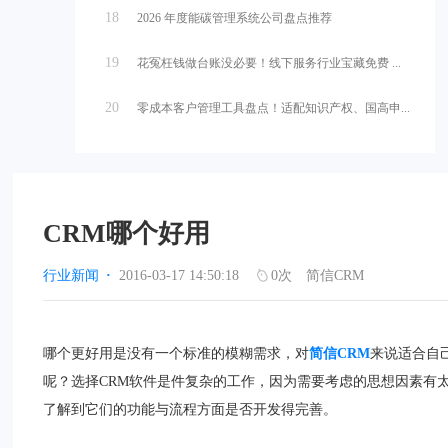
18
2026 年度能碳管理系统公司盘点推荐
19
花冤枉钱做台账没必要！线下服务行业宝藏免费 ...
20
零成本客户管理工具盘点！适配知识产权、国高申...
CRM哪个好用
行业新闻
·
2016-03-17 14:50:18
0
次
简信CRM
哪个更好用是没有一个标准的模糊需求，对
简信CRM
来说适合自
呢？选择CRM软件是件复杂的工作，因为需要考虑的思想因素有
了解到它们的功能与流程方面是否开发得完善。