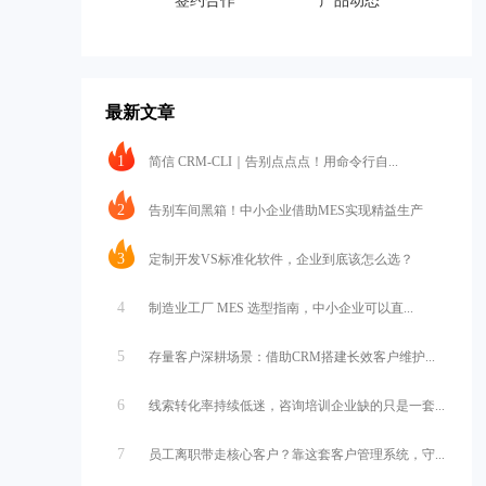
签约合作
产品动态
最新文章
1
简信 CRM-CLI｜告别点点点！用命令行自...
2
告别车间黑箱！中小企业借助MES实现精益生产
3
定制开发VS标准化软件，企业到底该怎么选？
4
制造业工厂 MES 选型指南，中小企业可以直...
5
存量客户深耕场景：借助CRM搭建长效客户维护...
6
线索转化率持续低迷，咨询培训企业缺的只是一套...
7
员工离职带走核心客户？靠这套客户管理系统，守...