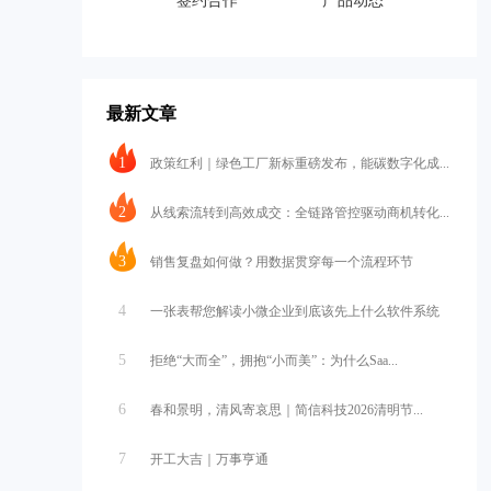
签约合作
产品动态
最新文章
1
政策红利｜绿色工厂新标重磅发布，能碳数字化成...
2
从线索流转到高效成交：全链路管控驱动商机转化...
3
销售复盘如何做？用数据贯穿每一个流程环节
4
一张表帮您解读小微企业到底该先上什么软件系统
5
拒绝“大而全”，拥抱“小而美”：为什么Saa...
6
春和景明，清风寄哀思｜简信科技2026清明节...
7
开工大吉｜万事亨通