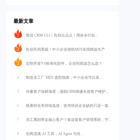
最新文章
1
简信 CRM-CLI｜告别点点点！用命令行自...
2
告别车间黑箱！中小企业借助MES实现精益生产
3
定制开发VS标准化软件，企业到底该怎么选？
4
制造业工厂 MES 选型指南，中小企业可以直...
5
存量客户深耕场景：借助CRM搭建长效客户维护...
6
线索转化率持续低迷，咨询培训企业缺的只是一套...
7
员工离职带走核心客户？靠这套客户管理系统，守...
8
别再混淆 AI 工具：AI Agent 与传...