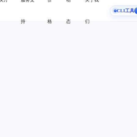
决方
服务支
价
动
关于我
CLI工具
持
格
态
们