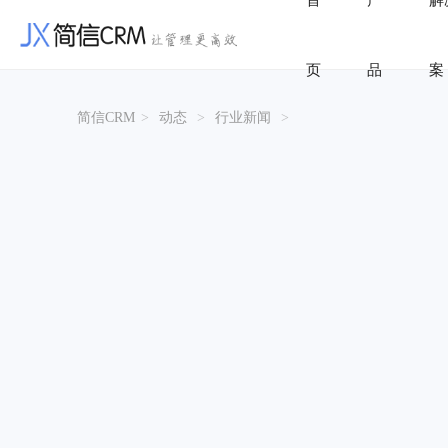
首
产
解
页
品
案
简信CRM
>
动态
>
行业新闻
>