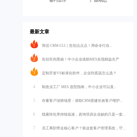
签约合作
产品动态
最新文章
1
简信 CRM-CLI｜告别点点点！用命令行自...
2
告别车间黑箱！中小企业借助MES实现精益生产
3
定制开发VS标准化软件，企业到底该怎么选？
4
制造业工厂 MES 选型指南，中小企业可以直...
5
存量客户深耕场景：借助CRM搭建长效客户维护...
6
线索转化率持续低迷，咨询培训企业缺的只是一套...
7
员工离职带走核心客户？靠这套客户管理系统，守...