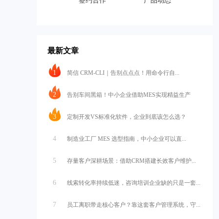
签约合作
产品动态
最新文章
1
简信 CRM-CLI｜告别点点点！用命令行自...
2
告别车间黑箱！中小企业借助MES实现精益生产
3
定制开发VS标准化软件，企业到底该怎么选？
4
制造业工厂 MES 选型指南，中小企业可以直...
5
存量客户深耕场景：借助CRM搭建长效客户维护...
6
线索转化率持续低迷，咨询培训企业缺的只是一套...
7
员工离职带走核心客户？靠这套客户管理系统，守...