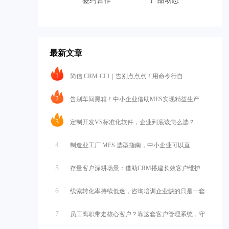
签约合作
产品动态
最新文章
1
简信 CRM-CLI｜告别点点点！用命令行自...
2
告别车间黑箱！中小企业借助MES实现精益生产
3
定制开发VS标准化软件，企业到底该怎么选？
4
制造业工厂 MES 选型指南，中小企业可以直...
5
存量客户深耕场景：借助CRM搭建长效客户维护...
6
线索转化率持续低迷，咨询培训企业缺的只是一套...
7
员工离职带走核心客户？靠这套客户管理系统，守...