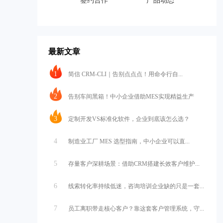
签约合作
产品动态
最新文章
1
简信 CRM-CLI｜告别点点点！用命令行自...
2
告别车间黑箱！中小企业借助MES实现精益生产
3
定制开发VS标准化软件，企业到底该怎么选？
4
制造业工厂 MES 选型指南，中小企业可以直...
5
存量客户深耕场景：借助CRM搭建长效客户维护...
6
线索转化率持续低迷，咨询培训企业缺的只是一套...
7
员工离职带走核心客户？靠这套客户管理系统，守...