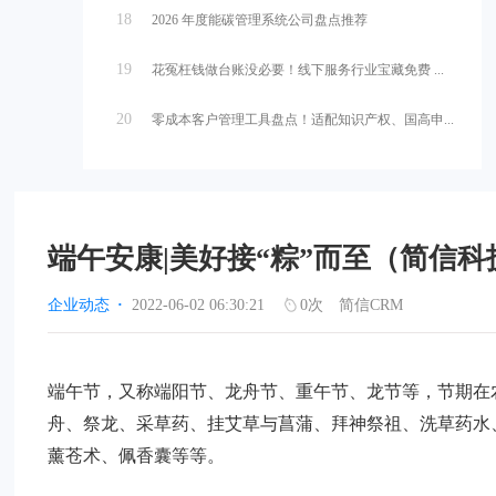
18
2026 年度能碳管理系统公司盘点推荐
19
花冤枉钱做台账没必要！线下服务行业宝藏免费 ...
20
零成本客户管理工具盘点！适配知识产权、国高申...
端午安康|美好接“粽”而至（简信科
企业动态
·
2022-06-02 06:30:21
0
次
简信CRM
端午节，又称端阳节、龙舟节、重午节、龙节等，节期在
舟、祭龙、采草药、挂艾草与菖蒲、拜神祭祖、洗草药水
薰苍术、佩香囊等等。