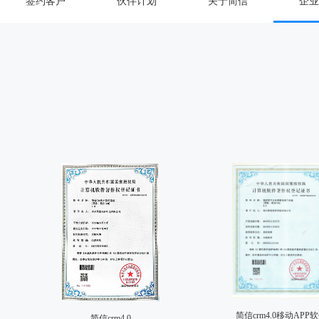
签约客户
伙伴计划
关于简信
企业
简信crm4.0移动APP
简信crm4.0